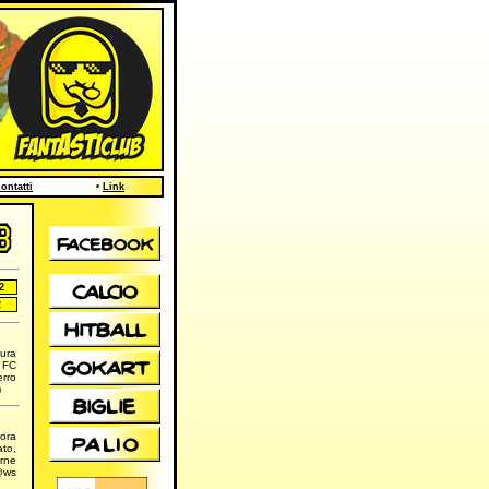
ontatti
•
Link
2
2
dura
 FC
erro
)
cora
ato,
arne
@ws