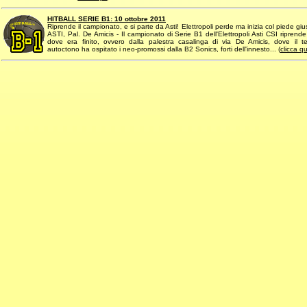
HITBALL SERIE B1: 10 ottobre 2011
Riprende il campionato, e si parte da Asti! Elettropoli perde ma inizia col piede giu
ASTI, Pal. De Amicis - Il campionato di Serie B1 dell'Elettropoli Asti CSI riprend
dove era finito, ovvero dalla palestra casalinga di via De Amicis, dove il 
autoctono ha ospitato i neo-promossi dalla B2 Sonics, forti dell'innesto... (
clicca qu