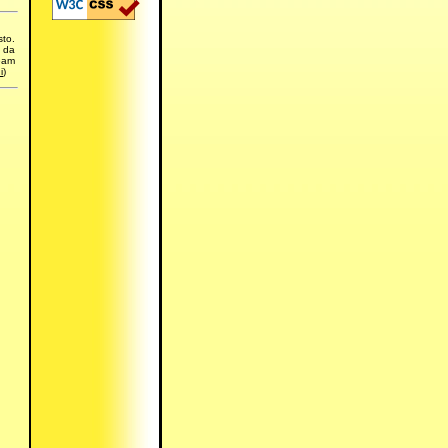
sto.
e da
team
i
)