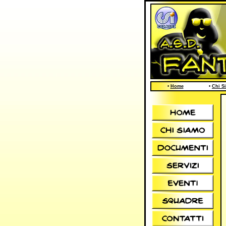
•
Home
•
Chi S