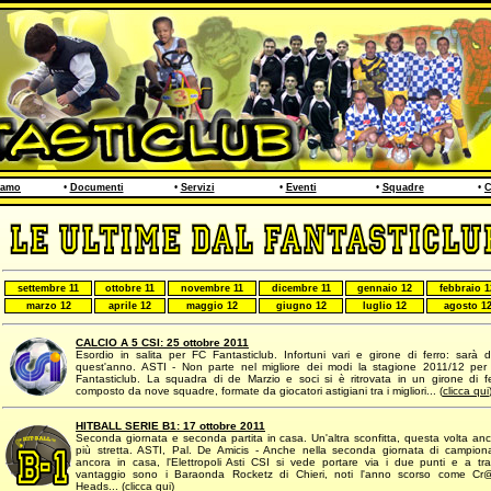
iamo
•
Documenti
•
Servizi
•
Eventi
•
Squadre
•
C
settembre 11
ottobre 11
novembre 11
dicembre 11
gennaio 12
febbraio 1
marzo 12
aprile 12
maggio 12
giugno 12
luglio 12
agosto 1
CALCIO A 5 CSI: 25 ottobre 2011
Esordio in salita per FC Fantasticlub. Infortuni vari e girone di ferro: sarà 
quest'anno. ASTI - Non parte nel migliore dei modi la stagione 2011/12 per
Fantasticlub. La squadra di de Marzio e soci si è ritrovata in un girone di f
composto da nove squadre, formate da giocatori astigiani tra i migliori... (
clicca qui
HITBALL SERIE B1: 17 ottobre 2011
Seconda giornata e seconda partita in casa. Un'altra sconfitta, questa volta an
più stretta. ASTI, Pal. De Amicis - Anche nella seconda giornata di campion
ancora in casa, l'Elettropoli Asti CSI si vede portare via i due punti e a tr
vantaggio sono i Baraonda Rocketz di Chieri, noti l'anno scorso come Cr
Heads... (
clicca qui
)