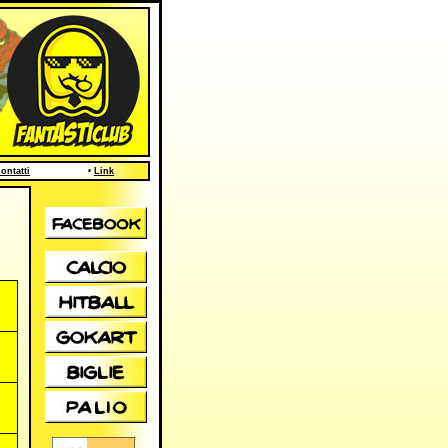
ontatti
•
Link