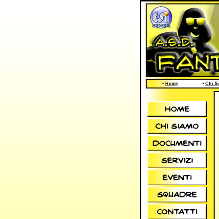
•
Home
•
Chi S