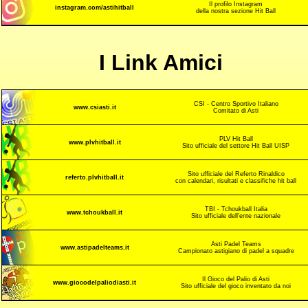
Il profilo Instagram
instagram.com/astihitball
della nostra sezione Hit Ball
I Link Amici
CSI - Centro Sportivo Italiano
www.csiasti.it
Comitato di Asti
PLV Hit Ball
www.plvhitball.it
Sito ufficiale del settore Hit Ball UISP
Sito ufficiale del Referto Rinaldico
referto.plvhitball.it
con calendari, risultati e classifiche hit ball
TBI - Tchoukball Italia
www.tchoukball.it
Sito ufficiale dell'ente nazionale
Asti Padel Teams
www.astipadelteams.it
Campionato astigiano di padel a squadre
Il Gioco del Palio di Asti
www.giocodelpaliodiasti.it
Sito ufficiale del gioco inventato da noi