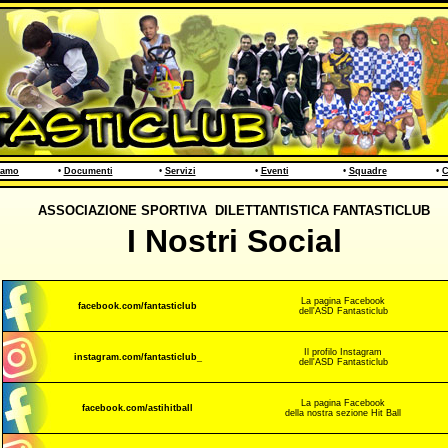
iamo
•
Documenti
•
Servizi
•
Eventi
•
Squadre
•
C
ASSOCIAZIONE SPORTIVA DILETTANTISTICA FANTASTICLUB
I Nostri Social
La pagina Facebook
facebook.com/fantasticlub
dell'ASD Fantasticlub
Il profilo Instagram
instagram.com/fantasticlub_
dell'ASD Fantasticlub
La pagina Facebook
facebook.com/astihitball
della nostra sezione Hit Ball