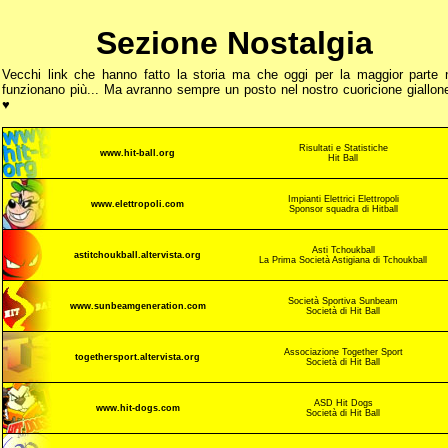
Sezione Nostalgia
Vecchi link che hanno fatto la storia ma che oggi per la maggior parte 
funzionano più... Ma avranno sempre un posto nel nostro cuoricione giallon
♥
Risultati e Statistiche
www.hit-ball.org
Hit Ball
Impianti Elettrici Elettropoli
www.elettropoli.com
Sponsor squadra di Hitball
Asti Tchoukball
astitchoukball.altervista.org
La Prima Società Astigiana di Tchoukball
Società Sportiva Sunbeam
www.sunbeamgeneration.com
Società di Hit Ball
Associazione Together Sport
togethersport.altervista.org
Società di Hit Ball
ASD Hit Dogs
www.hit-dogs.com
Società di Hit Ball