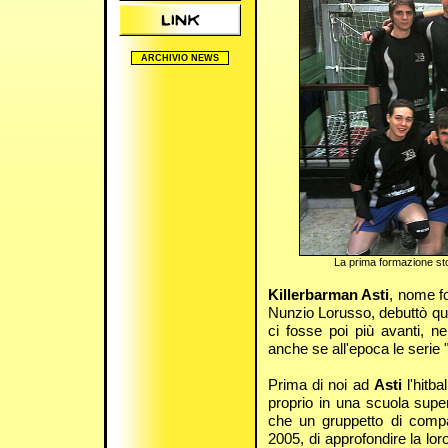
ARCHIVIO NEWS
2005/2006
2006/2007
2007/2008
2008/2009
2009/2010
2010/2011
2011/2012
2012/2013
2024/2025
La prima formazione sto
Killerbarman Asti
, nome fo
Nunzio Lorusso, debuttò qu
ci fosse poi più avanti, n
anche se all'epoca le seri
Prima di noi ad
Asti
l'hitba
proprio in una scuola super
che un gruppetto di compa
2005, di approfondire la l