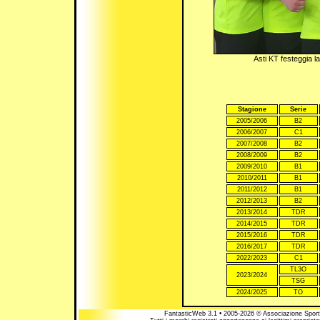
Asti KT festeggia la
Stagione
Serie
2005/2006
B2
2006/2007
C1
2007/2008
B2
2008/2009
B2
2009/2010
B1
2010/2011
B1
2011/2012
B1
2012/2013
B2
2013/2014
TDR
2014/2015
TDR
2015/2016
TDR
2016/2017
TDR
2022/2023
C1
TL3O
2023/2024
TSG
2024/2025
TO
FantasticWeb 3.1 • 2005-2026 © Associazione Sportiv