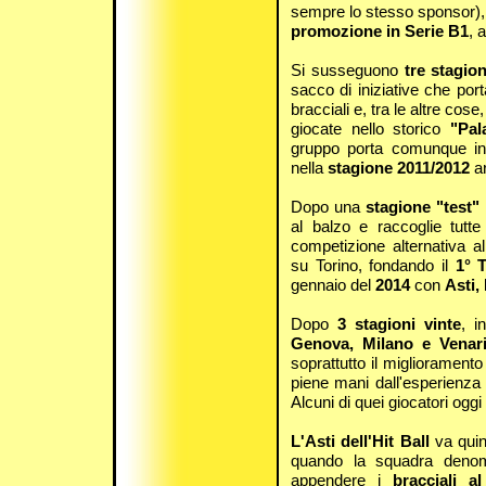
sempre lo stesso sponsor), 
promozione in Serie B1
, 
Si susseguono
tre stagion
sacco di iniziative che por
bracciali e, tra le altre cose
giocate nello storico
"Pal
gruppo porta comunque ine
nella
stagione 2011/2012
ar
Dopo una
stagione "test"
n
al balzo e raccoglie tutte
competizione alternativa a
su Torino, fondando il
1° 
gennaio del
2014
con
Asti,
Dopo
3 stagioni vinte
, i
Genova, Milano e Venar
soprattutto il migliorament
piene mani dall'esperienza 
Alcuni di quei giocatori oggi 
L'Asti dell'Hit Ball
va qui
quando la squadra deno
appendere i
bracciali a