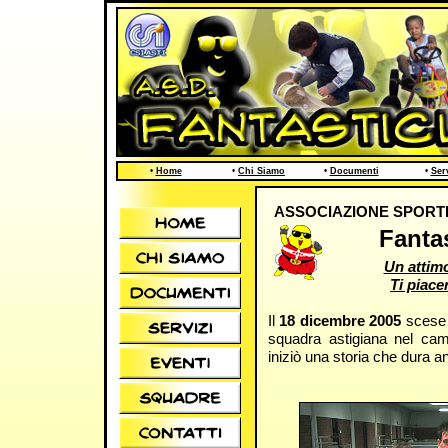
•
Home
•
Chi Siamo
•
Documenti
•
Ser
ASSOCIAZIONE SPORTI
Fantas
Un attimo
Ti piace
Il
18 dicembre 2005
scese 
squadra astigiana nel cam
iniziò una storia che dura a