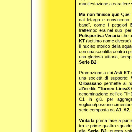
manifestazione a caratter
Ma non finisce qui!
Quei 
dal letargo e convincono 
band", come i peggiori
frattempo era nel suo "perio
Polisportiva Venaria
che ac
KT
(settimo nome diverso) p
il nucleo storico della squ
con una sconfitta contro i p
una gloriosa vittoria, sem
Serie B2
.
Promozione a cui
Asti KT
una società di supporto:
Orbassano
permette ai no
all'inedito
"Torneo Linea3
denominazione dell'ex-FIHB)
C1 in giù, per aggreg
vogliono/possono cimentars
serie composta da
A1, A2,
Vinta
la prima fase a punt
tra le prime quattro squadr
alla
Serie B2
, questa vo