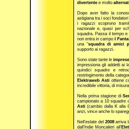
divertente
e molto
alternat
Dopo aver fatto la cono
astigiana tra i soci fondatori
i ragazzi scoprono trami
nazionale e, quasi per sch
squadra. Passa il tempo e l
non entra in campo il
Fanta
una "
squadra di amici p
supporto ai ragazzi.
Sono state tante le
impres
impressiona gli addetti ai 
quindici squadre e ret
restringimento della catego
Elektraweb Asti
ottiene 
incredibile vittoria, di misur
Nella prima stagione di
Se
campionato a 10 squadre co
Asti
(cambio dalla K alla C
anzi, vince anche lo sparegg
Nell'estate del
2008
arriva 
dall'Indie Moncalieri all'
Elet