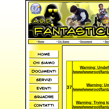
•
Home
•
Chi Siamo
•
Documenti
•
Ser
Warning
: Unde
/www/wwwroot/fanta
Warning
: U
37
/www/wwwroot/fanta
Warning
: Trying t
/www/wwwroot/fanta