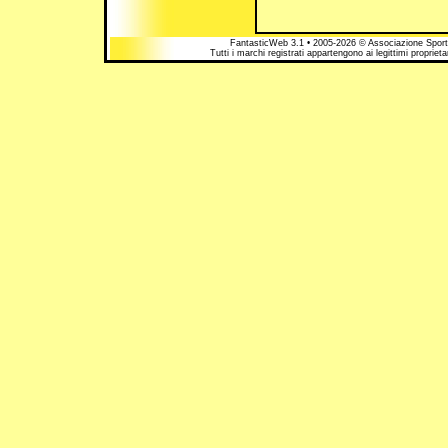
FantasticWeb 3.1 • 2005-2026 © Associazione Sportiv
Tutti i marchi registrati appartengono ai legittimi proprie