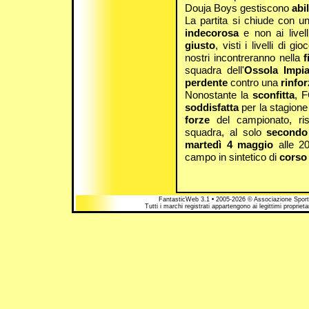
Douja Boys gestiscono
abi
La partita si chiude con 
indecorosa
e non ai livel
giusto
, visti i livelli di 
nostri incontreranno nella
f
squadra dell'
Ossola Impia
perdente
contro una
rinfo
Nonostante la
sconfitta
, 
soddisfatta
per la stagione
forze
del campionato, ri
squadra, al solo
secondo 
martedì 4 maggio
alle 20
campo in sintetico di
corso 
FantasticWeb 3.1 • 2005-2026 © Associazione Sportiv
Tutti i marchi registrati appartengono ai legittimi proprie