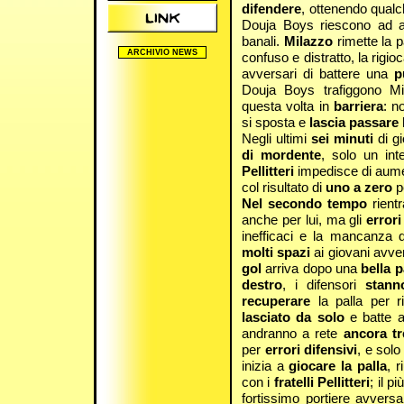
difendere
, ottenendo qualc
Douja Boys riescono ad 
banali.
Milazzo
rimette la 
ARCHIVIO NEWS
confuso e distratto, la rigioc
2005/2006
avversari di battere una
p
2006/2007
Douja Boys trafiggono M
2007/2008
questa volta in
barriera
: n
2008/2009
si sposta e
lascia passare 
2009/2010
Negli ultimi
sei minuti
di g
2010/2011
di mordente
, solo un in
2011/2012
Pellitteri
impedisce di aumen
2012/2013
col risultato di
uno a zero
p
2024/2025
Nel secondo tempo
rient
anche per lui, ma gli
errori
inefficaci e la mancanza 
molti spazi
ai giovani avve
gol
arriva dopo una
bella p
destro
, i difensori
stan
recuperare
la palla per 
lasciato da solo
e batte a
andranno a rete
ancora tr
per
errori difensivi
, e solo
inizia a
giocare la palla
, 
con i
fratelli Pellitteri
; il 
fortissimo portiere avvers