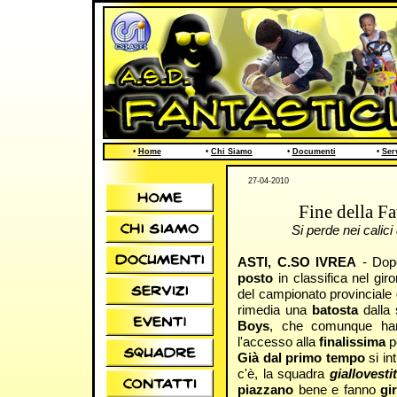
•
Home
•
Chi Siamo
•
Documenti
•
Ser
27-04-2010
Fine della F
Si perde nei calici
ASTI, C.SO IVREA
- Dop
posto
in classifica nel giro
del campionato provinciale
rimedia una
batosta
dalla
Boys
, che comunque ha
l'accesso alla
finalissima
pe
Già dal primo tempo
si in
c'è, la squadra
giallovesti
piazzano
bene e fanno
gi